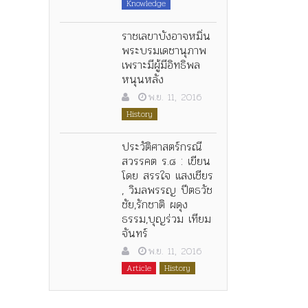
Knowledge
ราชเลขาบังอาจหมิ่น
พระบรมเดชานุภาพ
เพราะมีผู้มีอิทธิพล
หนุนหลัง
พ.ย. 11, 2016
History
ประวัติศาสตร์กรณี
สวรรคต ร.๘ : เขียน
โดย สรรใจ แสงเชียร
, วิมลพรรญ ปีตธวัช
ชัย,รักชาติ ผดุง
ธรรม,บุญร่วม เทียม
จันทร์
พ.ย. 11, 2016
Article
History