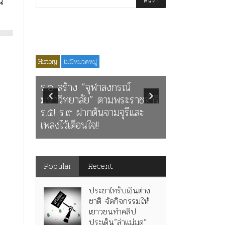
์
edia
News
History
ไม่มีหมวดหมู่
Article
History
ร.๖ สร้าง “จุฬาลงกรณ์
ะราษฎร
มหาวิทยาลัย” ตามพระราชดำริ
นางในวรรณคด
อในหลวง
ร.๕! ร.๙ ฝากต้นจามจุรีและ
ในพระบาทสมเ
0ปี
เพลงไว้เตือนใจ!!
พระมงกุฎเกล้าเ
Popular
Recent
ประชาไทรับเงินต่าง
ชาติ จัดกิจกรรมให้
เยาวชนทำคลิป
ประเด็น”ล่าแม่มด”