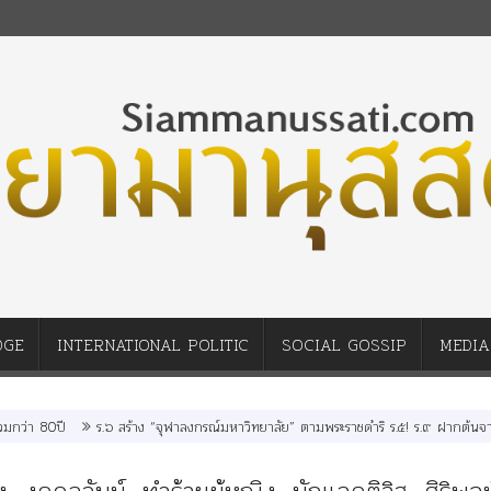
DGE
INTERNATIONAL POLITIC
SOCIAL GOSSIP
MEDIA
่า 80ปี
ร.๖ สร้าง “จุฬาลงกรณ์มหาวิทยาลัย” ตามพระราชดำริ ร.๕! ร.๙ ฝากต้นจามจุรี