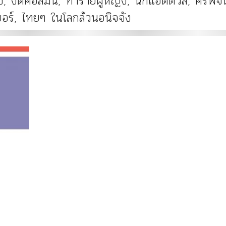
ง
,
งดคอลัมน์
,
ทำร้ายผู้หญิง
,
นักแอดติวิส
,
ศิริพจน
อร์
,
ไทยๆ ในโลกล้วนอนิจจัง
History
Article
History
Knowledge
M
คำสารภาพของอดีตคณ
พระราชมารดา ผู้ทรงปิดทอง
หลังกระทำมิบังควรต่
หลังพระ
สามรัชกาล ร่วมกว่า 8