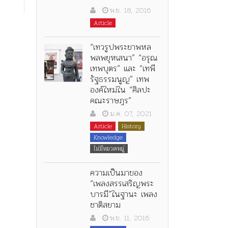
พ.ย. 18, 2016
Article
“เทวรูปพระยาพหล
พลพยุหเสนา” “อรุณ
เทพบุตร” และ “เทพี
รัฐธรรมนูญ” เทพ
องค์ใหม่ใน “ศิลปะ
คณะราษฎร”
ม.ค. 07, 2021
Article
History
Knowledge
ไม่มีหมวดหมู่
ความเป็นมาของ
“เพลงสรรเสริญพระ
บารมี”ในฐานะ เพลง
ชาติสยาม
พ.ย. 11, 2016