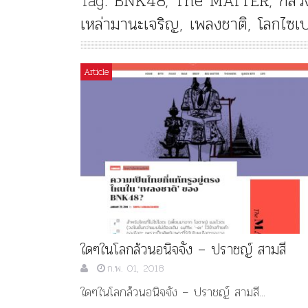
Tag:
BNK48
,
The MATTER
,
กลว
เหล่ามานะเจริญ
,
เพลงชาติ
,
โลกไซเบ
Article
Article
History
Knowledge
ไม่มีหมวดหมู่
“เทวรูปพระยาพหลพล
พยุหเสนา” “อรุณเทพบุตร”
และ “เทพีรัฐธรรมนูญ” เทพ
องค์ใหม่ใน “ศิลปะคณะ
ราษฎร”
ใดๆในโลกล้วนอนิจจัง – ปราชญ์ สามสี
ก.พ. 01, 2018
ใดๆในโลกล้วนอนิจจัง – ปราชญ์ สามสี...