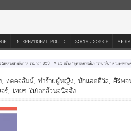
DGE
INTERNATIONAL POLITIC
SOCIAL GOSSIP
MEDIA
ลวงสามรัชกาล ร่วมกว่า 80ปี
ร.๖ สร้าง “จุฬาลงกรณ์มหาวิทยาลัย” ตามพระราชดำริ ร
ง
,
งดคอลัมน์
,
ทำร้ายผู้หญิง
,
นักแอดติวิส
,
ศิริพจน
อร์
,
ไทยๆ ในโลกล้วนอนิจจัง
History
Article
History
Knowledge
Media
News