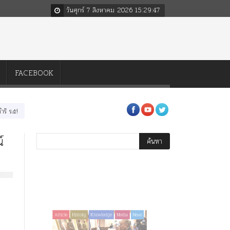
วันศุกร์ 7 สิงหาคม 2026
15
:
29
:
47
FACEBOOK
.๕! ร.๙ ฝากต้นจามจุรีและเพลงไว้เตือนใจ!!
นางในวรรณคดี พระราชนิพนธ์ในพระบาทสมเ
์
Article
History
History
ไม่มีหมวดหมู่