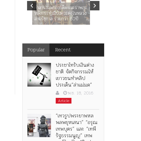
ร.๖ สร้าง “จุฬาลงกรณ์
นางในวรรณคด
มหาวิทยาลัย” ตามพระราชดำริ
ร.๕! ร.๙ ฝากต้นจามจุรีและ
ในพระบาทสมเ
เพลงไว้เตือนใจ!!
พระมงกุฎเกล้าเ
Popular
Recent
ประชาไทรับเงินต่าง
ชาติ จัดกิจกรรมให้
เยาวชนทำคลิป
ประเด็น”ล่าแม่มด”
พ.ย. 18, 2016
Article
“เทวรูปพระยาพหล
พลพยุหเสนา” “อรุณ
เทพบุตร” และ “เทพี
รัฐธรรมนูญ” เทพ