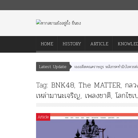
HOME
HISTORY
ARTICLE
KNOWLE
Latest Update
คำสารภาพของอดีตคณะราษฎร หลังกระทำมิบังควรต่อในห
Tag:
BNK48
,
The MATTER
,
กลว
เหล่ามานะเจริญ
,
เพลงชาติ
,
โลกไซเบ
Article
Article
History
Knowledge
ไม่มีหมวดหมู่
“เทวรูปพระยาพหลพล