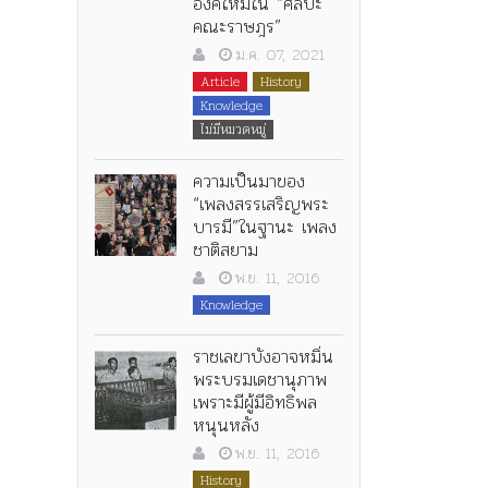
องค์ใหม่ใน “ศิลปะ
คณะราษฎร”
ม.ค. 07, 2021
Article
History
Knowledge
ไม่มีหมวดหมู่
ความเป็นมาของ
“เพลงสรรเสริญพระ
บารมี”ในฐานะ เพลง
ชาติสยาม
พ.ย. 11, 2016
Knowledge
ราชเลขาบังอาจหมิ่น
พระบรมเดชานุภาพ
เพราะมีผู้มีอิทธิพล
หนุนหลัง
พ.ย. 11, 2016
History