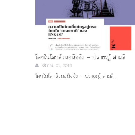
พยุหเสนา” “อรุณเทพบุตร”
และ “เทพีรัฐธรรมนูญ” เทพ
องค์ใหม่ใน “ศิลปะคณะ
ราษฎร”
ใดๆในโลกล้วนอนิจจัง – ปราชญ์ สามสี
ก.พ. 01, 2018
ใดๆในโลกล้วนอนิจจัง – ปราชญ์ สามสี...